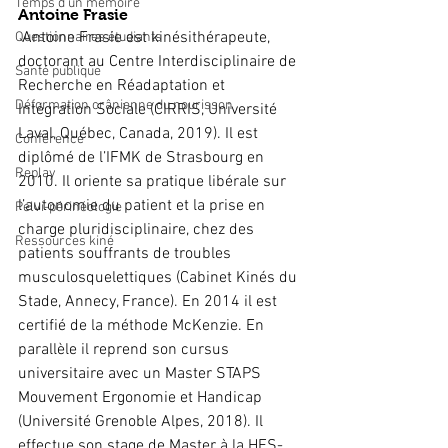
Temps d'un mémoire
Antoine Frasie
 Antoine Frasie est kinésithérapeute, 
Questionnaires étudiants
doctorant au Centre Interdisciplinaire de 
Santé publique
Recherche en Réadaptation et 
Déformation crânienne du nourisson
Intégration Sociale (CIRRIS, Université 
Laval, Québec, Canada, 2019). Il est 
Conférence
diplômé de l’IFMK de Strasbourg en 
Replay
2010. Il oriente sa pratique libérale sur 
l’autonomie du patient et la prise en 
Pelvi-périnéologie
charge pluridisciplinaire, chez des 
Ressources kiné
patients souffrants de troubles 
musculosquelettiques (Cabinet Kinés du 
Stade, Annecy, France). En 2014 il est 
certifié de la méthode McKenzie. En 
parallèle il reprend son cursus 
universitaire avec un Master STAPS 
Mouvement Ergonomie et Handicap 
(Université Grenoble Alpes, 2018). Il 
effectue son stage de Master à la HES-