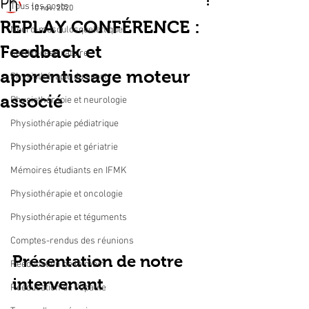
Tous les posts
10 nov. 2020
REPLAY CONFÉRENCE :
Neuro-musculosquelettique
Feedback et
Cardio-respiratoire
apprentissage moteur
Physiothérapie du sport
associé
Physiothérapie et neurologie
Physiothérapie pédiatrique
Physiothérapie et gériatrie
Mémoires étudiants en IFMK
Physiothérapie et oncologie
Physiothérapie et téguments
Comptes-rendus des réunions
Présentation de notre 
Rééducation de la main
intervenant
Rééducation de l'épaule