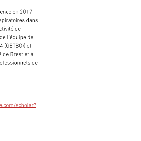
cience en 2017 
spiratoires dans 
tivité de 
de l’équipe de 
 (GETBO)) et 
 de Brest et à 
rofessionnels de 
le.com/scholar?