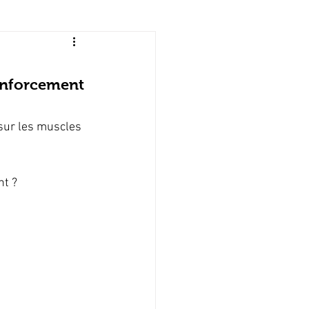
riatrie
renforcement
 téguments
 sur les muscles 
aule
nt ?
ogie
Ressources kiné