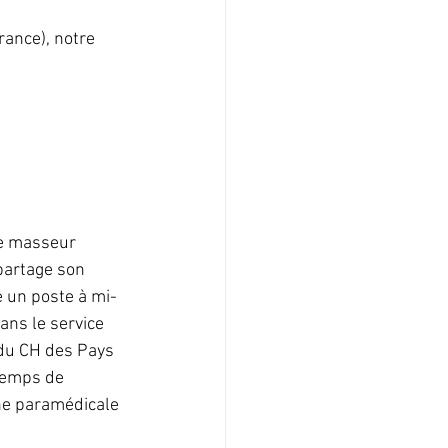
rance), notre 
de masseur 
partage son 
e un poste à mi-
ns le service 
 du CH des Pays 
temps de 
he paramédicale 