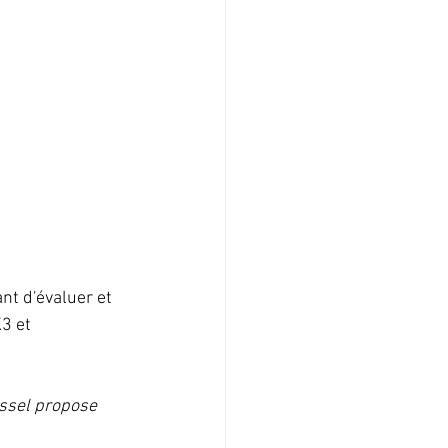
ant d'évaluer et 
3 et 
Sissel propose 