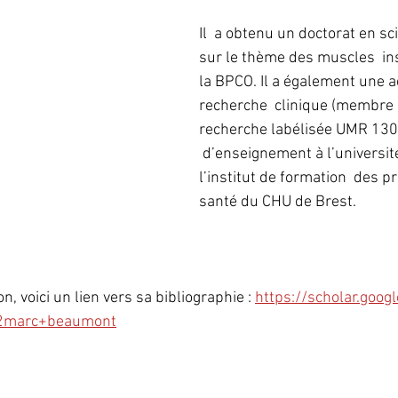
Il  a obtenu un doctorat en s
sur le thème des muscles  in
la BPCO. Il a également une ac
recherche  clinique (membre 
recherche labélisée UMR 1304
 d’enseignement à l’université
l’institut de formation  des p
santé du CHU de Brest.
, voici un lien vers sa bibliographie : 
https://scholar.goog
2marc+beaumont