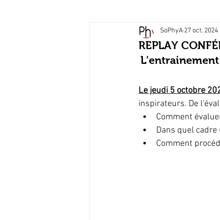
SoPhyA
27 oct. 2024
Physiothérapie et neurologi
REPLAY CONFÉRE
L'entrainement 
Mémoires étudiants en IFM
Le jeudi 5 octobre 20
inspirateurs. De l'éva
Comptes-rendus des réunio
Comment évaluer 
Dans quel cadre 
Comment procéde
Temps d'un mémoire
Qu
Déformation crânienne du n