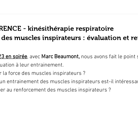
e
Physiothérapie pédiatrique
Physiothérapie et gé
NCE - kinésithérapie respiratoire
des muscles inspirateurs : évaluation et 
K
Physiothérapie et oncologie
Physiothérapie et
23 en soirée
, avec 
Marc Beaumont, 
nous avons fait le point
luation à leur entrainement.
ns
Rééducation de la main
Rééducation de l'ép
la force des muscles inspirateurs ?
un entrainement des muscles inspirateurs est-il intéressa
r au renforcement des muscles inspirateurs ?
estionnaires étudiants
Santé publique
ourisson
Conférence
Replay
Pelvi-périnéol