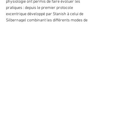
physiologie ont permis de faire évoluer les 
pratiques : depuis le premier protocole 
excentrique développé par Stanish à celui de 
Silbernagel combinant les différents modes de 
contraction, en passant par l’utilisation 
croissant d'adjuvants (ondes de choc, laser, 
técar …).
Toutes ces avancées, principalement 
orientées sur les tendinopathies calcanéennes 
et patellaires permettent d'affirmer que le 
travail actif, basé sur l'amélioration de la 
tolérance à la charge tendineuse, a fait preuve 
de son efficacité et qu'il doit constituer 
l'essence de la prise en charge rééducative.
Maxime GASPAR viendra échanger avec nous 
sur les différents protocoles et les données 
actuelles de la littérature. Existe-t-il une 
méthode supérieure à l'autre ? Doit-on en 
privilégier certaines en fonction des phases ?…
En lire plus >