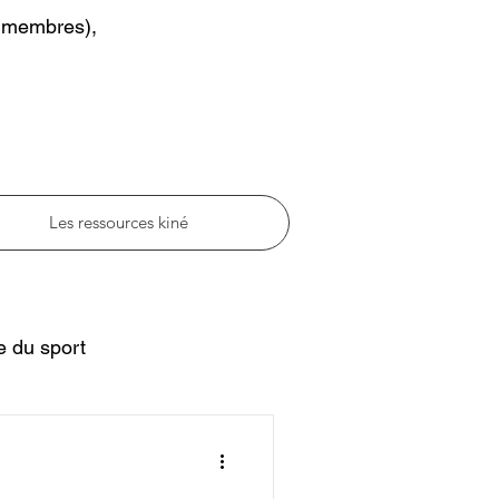
x membres),
Les ressources kiné
e du sport
riatrie