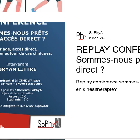
SoPhyA
6 déc. 2022
REPLAY CONF
Sommes-nous pr
direct ?
Replay conférence sommes-no
en kinésithérapie?