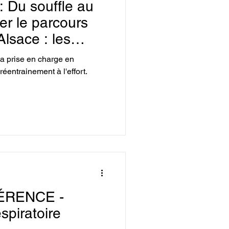
Du souffle au
 téguments
er le parcours
lsace : les
aule
a prise en charge en
e, le
réentrainement à l'effort.
l’effort
ogie
Ressources kiné
ÉRENCE -
spiratoire