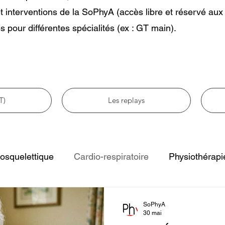
t interventions de la SoPhyA (accès libre et réservé au
s pour différentes spécialités (ex : GT main).
T)
Les replays
osquelettique
Cardio-respiratoire
Physiothérapi
e
Physiothérapie pédiatrique
Physiothérapie et gé
SoPhyA
30 mai