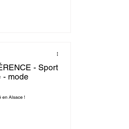
RENCE - Sport
e - mode
é en Alsace !