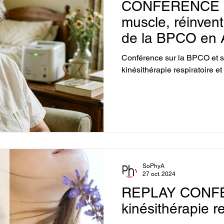
CONFÉRENCE : 
K
Physiothérapie et oncologie
Physiothérapie et
muscle, réinvent
de la BPCO en A
fondamentaux,
ns
Rééducation de la main
Rééducation de l'ép
Conférence sur la BPCO et s
l’oxygénothérapi
kinésithérapie respiratoire et 
réentrainement à 
estionnaires étudiants
Santé publique
ourisson
Conférence
Replay
Pelvi-périnéol
SoPhyA
27 oct. 2024
REPLAY CONF
kinésithérapie re