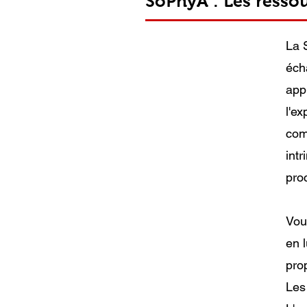
SoPhyA : Les resso
La 
éch
app
l'e
com
int
pro
Vou
en 
pro
Les