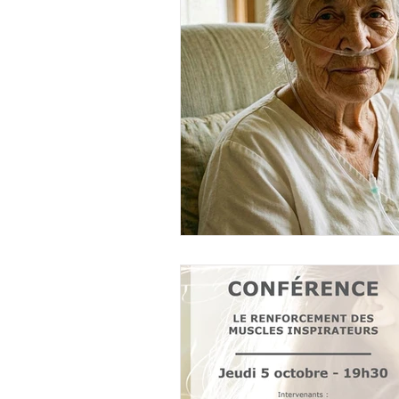
Mémoires étudiants en IFM
Comptes-rendus des réunio
Temps d'un mémoire
Qu
Déformation crânienne du n