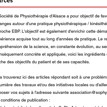
urces
Société de Physiothérapie d'Alsace a pour objectif de fav
anges autour d'une pratique physiothérapique / kinésith
roche EBP. L'objectif est également d'enrichir cette démar
xpérience acquise tout au long d'années de pratique. Le r
préhension de la science, en constante évolution, au ser
rinsèquement concrète et appliquée, voici les ingrédients 
che des objectifs du patient et de ses capacités.
s trouverez ici des articles répondant soit à une probléma
lumière des travaux et/ou des initiatives locales ou d'ail
poser vos sujets à l'adresse suivante
association@sophya
 conditions de publication :