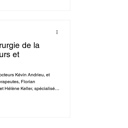
urgie de la
urs et
octeurs Kévin Andrieu, et
érapeutes, Florian
t Hélène Keller, spécialisés
athologies de l'épaule, ont
onnaissances et leurs
une démarche d'analyse
leurs propres pratiques et des
çant sur leurs professions