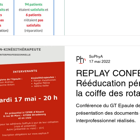
SoPhyA
17 mai 2022
REPLAY CONF
Rééducation pér
la coiffe des rot
consensus chiru
Conférence du GT Epaule d
kinésithérapeut
présentation des documents de communication
interprofessionnel réalisés.