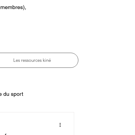
x membres),
Les ressources kiné
e du sport
riatrie