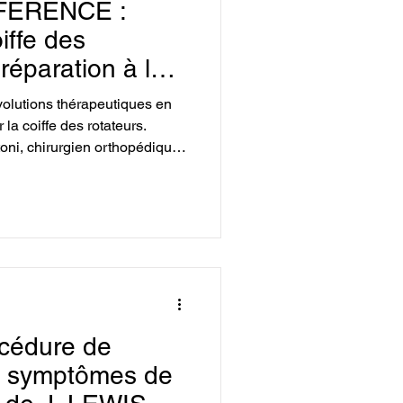
FÉRENCE :
 téguments
iffe des
 réparation à la
ée
aule
volutions thérapeutiques en
 la coiffe des rotateurs.
oni, chirurgien orthopédique
rapeute spécialisé.
ogie
Ressources kiné
océdure de
es symptômes de