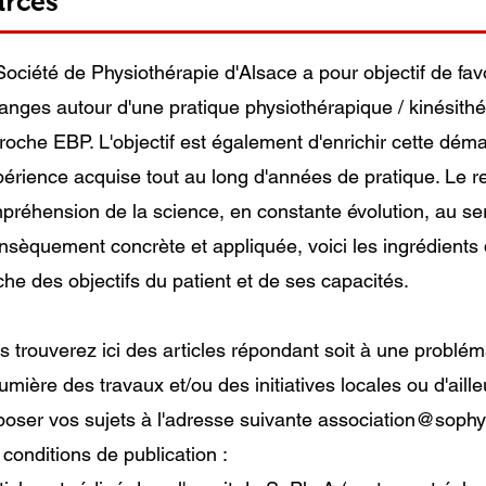
urces
Société de Physiothérapie d'Alsace a pour objectif de fav
anges autour d'une pratique physiothérapique / kinésith
roche EBP. L'objectif est également d'enrichir cette démar
xpérience acquise tout au long d'années de pratique. Le r
préhension de la science, en constante évolution, au ser
rinsèquement concrète et appliquée, voici les ingrédients 
che des objectifs du patient et de ses capacités.
s trouverez ici des articles répondant soit à une probléma
lumière des travaux et/ou des initiatives locales ou d'ail
poser vos sujets à l'adresse suivante
association@sophya
 conditions de publication :