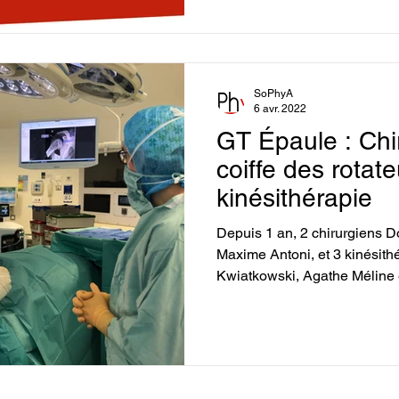
SoPhyA
6 avr. 2022
GT Épaule : Chir
coiffe des rotate
kinésithérapie
Depuis 1 an, 2 chirurgiens D
Maxime Antoni, et 3 kinésith
Kwiatkowski, Agathe Méline e
dans la prise en charge des p
décidé de mutualiser leurs c
expériences. Sur la base d'
critique de la littérature, de 
différentes influences s’exer