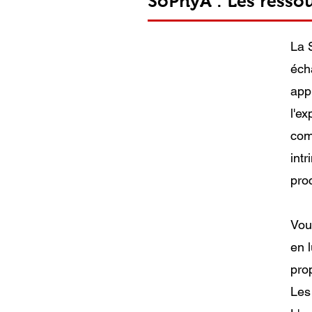
SoPhyA : Les resso
La 
éch
app
l'e
com
int
pro
Vou
en 
pro
Les