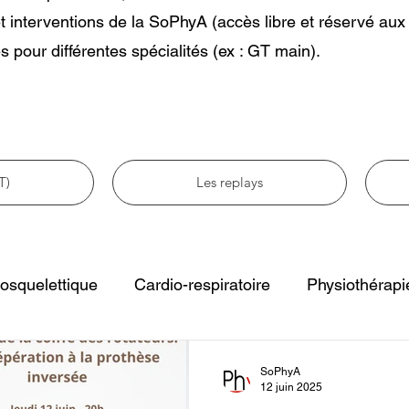
t interventions de la SoPhyA (accès libre et réservé au
s pour différentes spécialités (ex : GT main).
T)
Les replays
osquelettique
Cardio-respiratoire
Physiothérapi
e
Physiothérapie pédiatrique
Physiothérapie et gé
SoPhyA
12 juin 2025