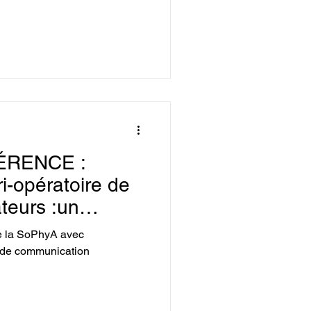
ÉRENCE :
i-opératoire de
ateurs :un
rgien-
e la SoPhyA avec
e