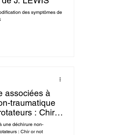
 de J. LEWIS
odification des symptômes de
S
e associées à
on-traumatique
rotateurs : Chir
à une déchirure non-
otateurs : Chir or not