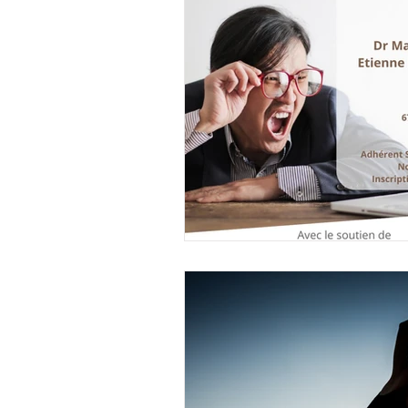
Mémoires étudiants en IFM
Comptes-rendus des réunio
Temps d'un mémoire
Qu
Déformation crânienne du n