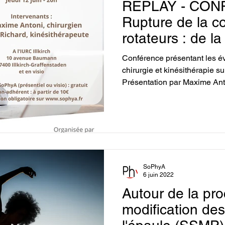
REPLAY - CON
K
Physiothérapie et oncologie
Physiothérapie et
Rupture de la co
rotateurs : de la
prothèse invers
ns
Rééducation de la main
Rééducation de l'ép
Conférence présentant les é
chirurgie et kinésithérapie sur
Présentation par Maxime Ant
estionnaires étudiants
Santé publique
et Etienne Richard, kinésithé
ourisson
Conférence
Replay
Pelvi-périnéol
SoPhyA
6 juin 2022
Autour de la pr
modification d