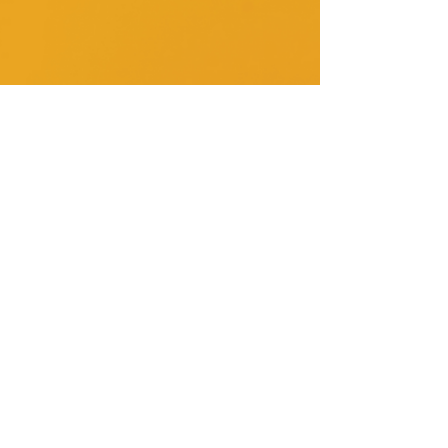
neurologiques ou osseuses. Outre les
multiples formes cliniques, la terminologie
utilisée varie et peut expliquer les différents
diagnostics relevés. ​ La pubalgie est
prépondérante dans le monde sportif et
représente un enjeu médical et financier
important. Elle concerne n