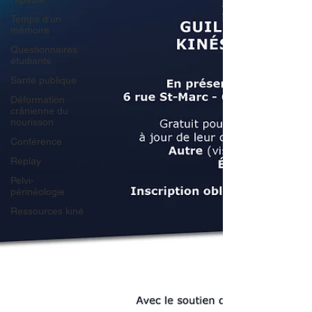
Temps d'un
mémoire
Questionnaires
étudiants
Santé publique
Déformation
crânienne du
nourisson
Conférence
Replay
Pelvi-
périnéologie
Ressources kiné