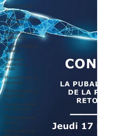
Physiothérapie
du sport
Physiothérapie et
neurologie
Physiothérapie
pédiatrique
Physiothérapie et
gériatrie
Mémoires
étudiants en
IFMK
Physiothérapie et
oncologie
Physiothérapie et
téguments
Comptes-rendus
des réunions
Rééducation de
la main
Rééducation de
l'épaule