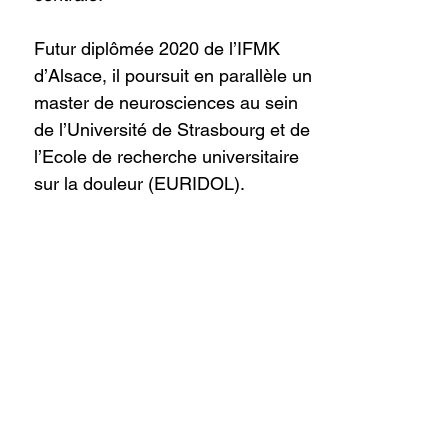
Futur diplômée 2020 de l’IFMK
d’Alsace, il poursuit en parallèle un
master de neurosciences au sein
de l’Université de Strasbourg et de
l’Ecole de recherche universitaire
sur la douleur (EURIDOL).
Il a effectué son mémoire sous la
direction du Professeur Eric Salvat
et du Professeur Jo Nijs. Son
mémoire a été réalisé au sein du
groupe de recherche «
Pain in
Motion
» et s’intitule «
L’Inventaire
de Sensibilisation Centrale et sa
version abrégée chez les